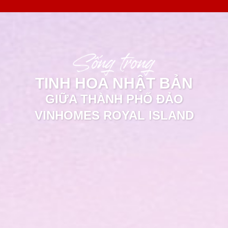
TINH HOA NHẬT BẢN
GIỮA THÀNH PHỐ ĐẢO
VINHOMES ROYAL ISLAND