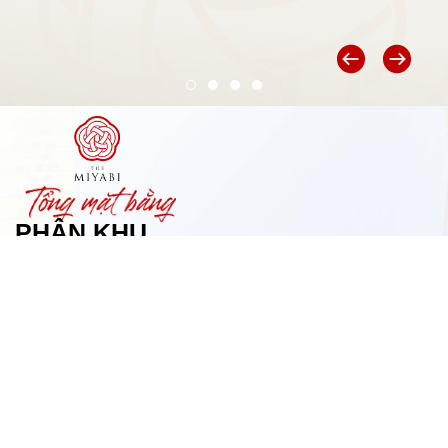
PHÂN KHU
Tài liệu/ bản vẽ mang tính chất
tham khảo và sẽ được Chủ đầu tư
cập nhật, điều chỉnh tại mỗi thời