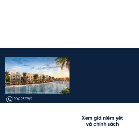
1900232389
info@vinhomes.vn
Xem giá niêm yết
và chính sách