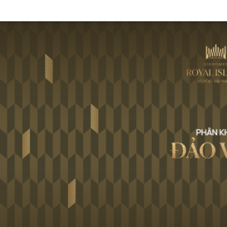
Tờ gập Đảo Vua