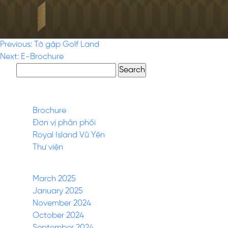
Post
Previous:
Tờ gập Golf Land
Next:
E-Brochure
navigation
Search
for:
Pages
Brochure
Đơn vị phân phối
Royal Island Vũ Yên
Thư viện
Archives
March 2025
January 2025
November 2024
October 2024
September 2024