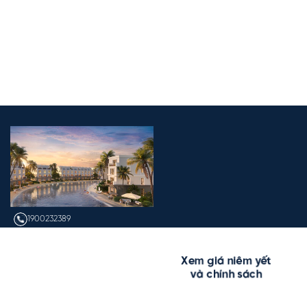
1900232389
info@vinhomes.vn
Xem giá niêm yết
và chính sách