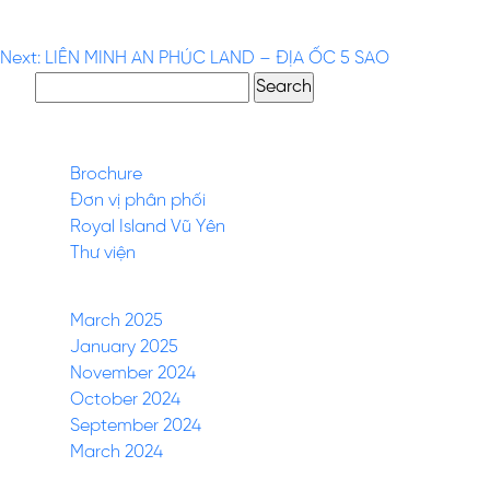
BHS PROPERTY
Post
Next:
LIÊN MINH AN PHÚC LAND – ĐỊA ỐC 5 SAO
Search
navigation
for:
Pages
Brochure
Đơn vị phân phối
Royal Island Vũ Yên
Thư viện
Archives
March 2025
January 2025
November 2024
October 2024
September 2024
March 2024
Categories