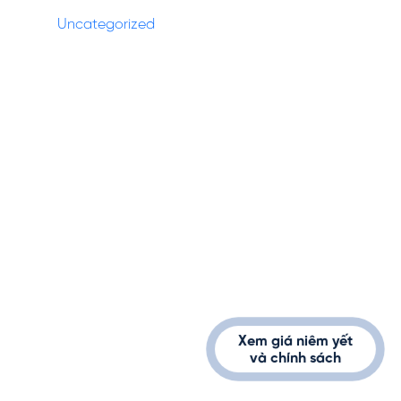
Uncategorized
(27)
1900232389
info@vinhomes.vn
Xem giá niêm yết
và chính sách