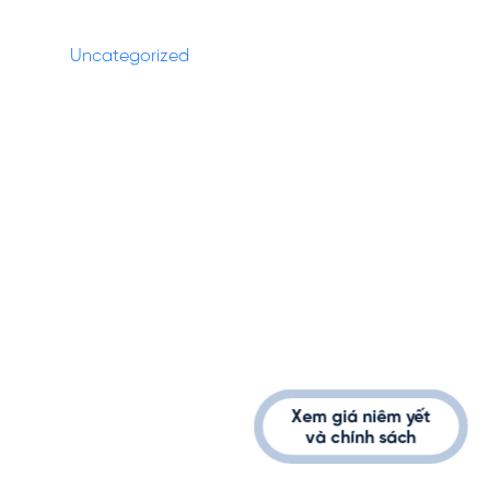
Categories
Uncategorized
(27)
1900232389
info@vinhomes.vn
Xem giá niêm yết
và chính sách