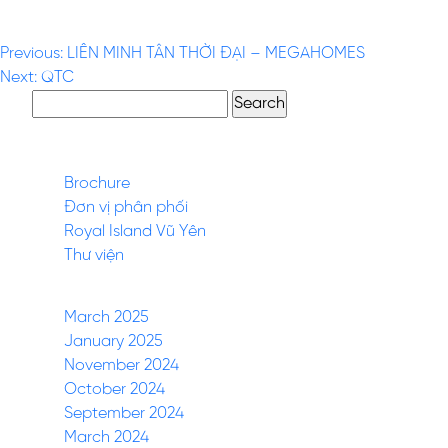
SAO VÀNG HOLDINGS
Post
Previous:
LIÊN MINH TÂN THỜI ĐẠI – MEGAHOMES
Next:
QTC
navigation
Search
for:
Pages
Brochure
Đơn vị phân phối
Royal Island Vũ Yên
Thư viện
Archives
March 2025
January 2025
November 2024
October 2024
September 2024
March 2024