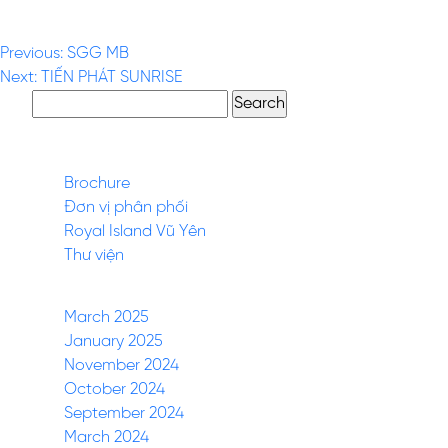
VIETNAM GROOVE
Post
Previous:
SGG MB
Next:
TIẾN PHÁT SUNRISE
navigation
Search
for:
Pages
Brochure
Đơn vị phân phối
Royal Island Vũ Yên
Thư viện
Archives
March 2025
January 2025
November 2024
October 2024
September 2024
March 2024