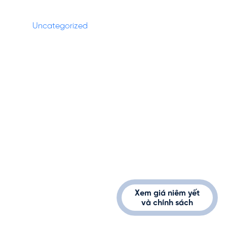
Categories
Uncategorized
(27)
1900232389
info@vinhomes.vn
Xem giá niêm yết
và chính sách