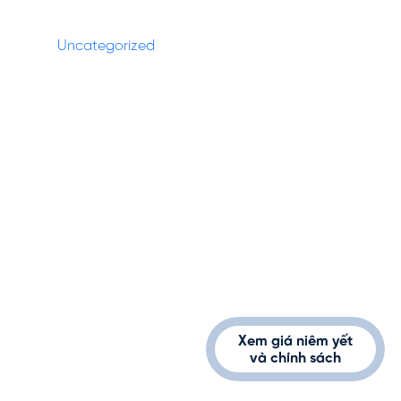
Categories
Uncategorized
(27)
1900232389
info@vinhomes.vn
Xem giá niêm yết
và chính sách