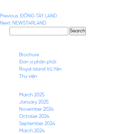
VISION REALTY
Post
Previous:
ĐÔNG TÂY LAND
Next:
NEWSTARLAND
navigation
Search
for:
Pages
Brochure
Đơn vị phân phối
Royal Island Vũ Yên
Thư viện
Archives
March 2025
January 2025
November 2024
October 2024
September 2024
March 2024