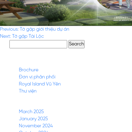
Post
Previous:
Tờ gập giới thiệu dự án
Next:
Tờ gập Tài Lộc
navigation
Search
for:
Pages
Brochure
Đơn vị phân phối
Royal Island Vũ Yên
Thư viện
Archives
March 2025
January 2025
November 2024