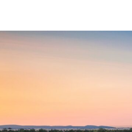
Vinhomes TV | THƯỞN
TẠ