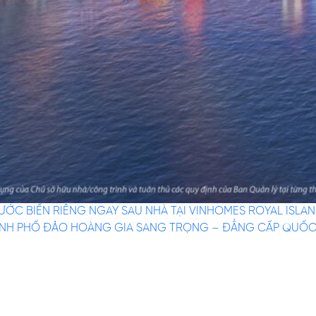
 NƯỚC BIỂN RIÊNG NGAY SAU NHÀ TẠI VINHOMES ROYAL ISLA
THÀNH PHỐ ĐẢO HOÀNG GIA SANG TRỌNG – ĐẲNG CẤP QUỐC