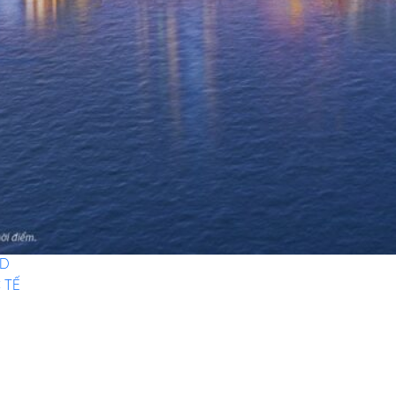
ND
 TẾ