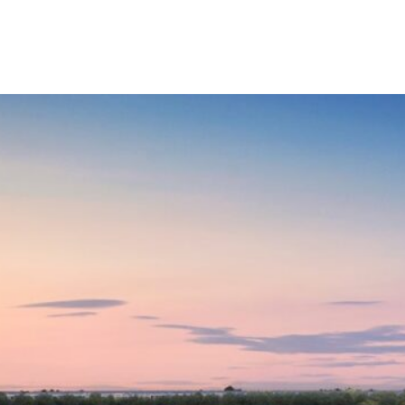
G LÃM PHỐ ĐI BỘ VEN SÔ
I VINHOMES ROYAL ISL