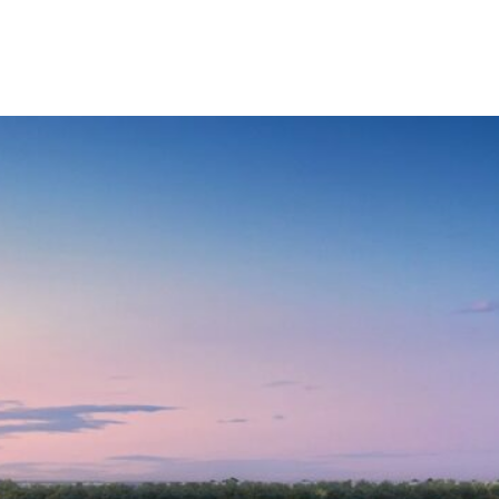
NG ĐẸP NHẤT VIỆT NAM
AND