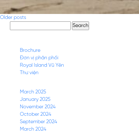
Posts
Older posts
Search
navigation
for:
Pages
Brochure
Đơn vị phân phối
Royal Island Vũ Yên
Thư viện
Archives
March 2025
January 2025
November 2024
October 2024
September 2024
March 2024
Categories