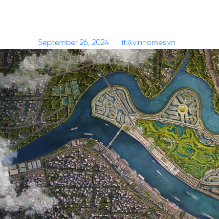
Các tiện ích thời thượng trên ‘đảo
tỷ phú’ Vũ Yên tăng tốc về đích
Posted on
September 26, 2024
by
it@vinhomes.vn