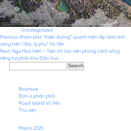
Posted in
Uncategorized
Post
Previous:
Khám phá “thiên đường” quanh năm lấp lánh ánh
vàng trên “đảo tỷ phú” Vũ Yên
navigation
Next:
Ngự Hoa Viên – Tiện ích tạo nên phong cách sống
riêng tại phân khu Đảo Vua
Search
for:
Pages
Brochure
Đơn vị phân phối
Royal Island Vũ Yên
Thư viện
Archives
March 2025