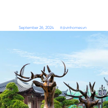
Ngự Hoa Viên – Tiện ích
Posted on
September 26, 2024
by
it@vinhomes.vn