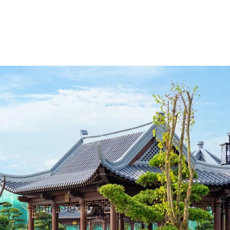
 tạo nên phong cách sốn
Vua