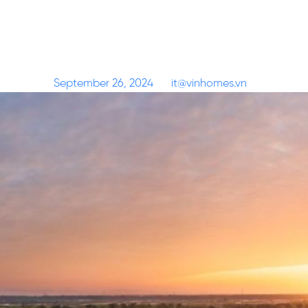
Kiến trúc châu Âu hoa lệ “khoác
chiếc áo” lộng lẫy cho biệt thự
Hoàng Gia
Posted on
September 26, 2024
by
it@vinhomes.vn