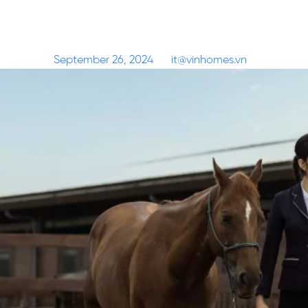
Đặc quyền tận hưởng chất sống
Á – Âu của cư dân The Miyabi
Posted on
September 26, 2024
by
it@vinhomes.vn