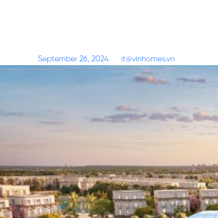
Những trải nghiệm sống độc tôn
làm nên sức hút của ‘biệt khu nhà
giàu’ Hoàng Gia
Posted on
September 26, 2024
by
it@vinhomes.vn